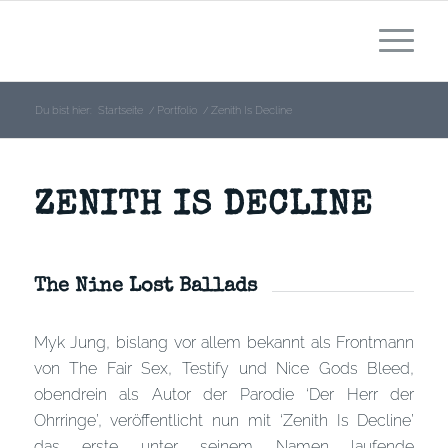
Du bist hier:
Startseite
/
Portfolio
/
Zenith Is Decline
ZENITH IS DECLINE
The Nine Lost Ballads
Myk Jung, bislang vor allem bekannt als Frontmann
von The Fair Sex, Testify und Nice Gods Bleed,
obendrein als Autor der Parodie ‘Der Herr der
Ohrringe’, veröffentlicht nun mit ‘Zenith Is Decline’
das erste unter seinem Namen laufende