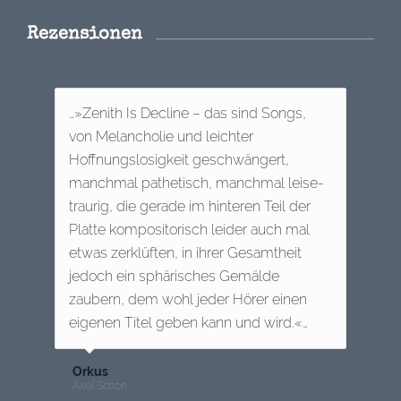
Rezensionen
…»Zenith Is Decline – das sind Songs,
von Melancholie und leichter
Hoffnungslosigkeit geschwängert,
manchmal pathetisch, manchmal leise-
traurig, die gerade im hinteren Teil der
Platte kompositorisch leider auch mal
etwas zerklüften, in ihrer Gesamtheit
jedoch ein sphärisches Gemälde
zaubern, dem wohl jeder Hörer einen
eigenen Titel geben kann und wird.«…
Orkus
Axel Schön