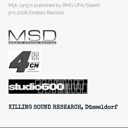
Myk Jung is published by BMG UFA/StarkN
p+c 2006 Endless Records
KILLING SOUND RESEARCH, Düsseldorf