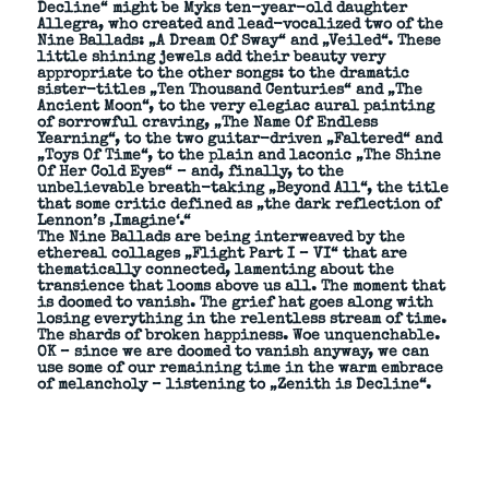
Decline“ might be Myks ten-year-old daughter
Allegra, who created and lead-vocalized two of the
Nine Ballads: „A Dream Of Sway“ and „Veiled“. These
little shining jewels add their beauty very
appropriate to the other songs: to the dramatic
sister-titles „Ten Thousand Centuries“ and „The
Ancient Moon“, to the very elegiac aural painting
of sorrowful craving, „The Name Of Endless
Yearning“, to the two guitar-driven „Faltered“ and
„Toys Of Time“, to the plain and laconic „The Shine
Of Her Cold Eyes“ – and, finally, to the
unbelievable breath-taking „Beyond All“, the title
that some critic defined as „the dark reflection of
Lennon’s ‚Imagine‘.“
The Nine Ballads are being interweaved by the
ethereal collages „Flight Part I – VI“ that are
thematically connected, lamenting about the
transience that looms above us all. The moment that
is doomed to vanish. The grief hat goes along with
losing everything in the relentless stream of time.
The shards of broken happiness. Woe unquenchable.
OK – since we are doomed to vanish anyway, we can
use some of our remaining time in the warm embrace
of melancholy – listening to „Zenith is Decline“.