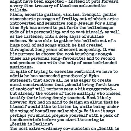
might have been expected – instead it puts forward
a very fine treasury of timeless melancholic
ballads.
Piano, acoustic guitars, violins. Tranquil gentle
atmospheric passages of frailty, out of which arise
introverted and sensitive song-jewels: For a long
time Myk has craved to put forth the balladesque
side of his personality, and to cast himself, as well
as the listener, into a deep abyss of sublime
sadness. He was able to gather his ballads out of a
huge pool of sad songs which he had created
throughout long years of secret composing. It was
his purpose to choose the most touching amongst
these his personal song-favourites and to record
and produce them with the help of some befriended
musicians.
In spite of trying to exercise restraint we have to
admit: he has succeeded grandiosely! Myks
statement, that above all he was eager to create
aural constructions that „should bring forth tears
of emotion“ will perhaps seem a bit exaggerated…
but already the voices of those multiply who indeed
testify their being deeply touched. Most likely
however Myk had in mind to design an album that he
himself would like to listen to, while being under
the wing of boundless melancholy. Be it as it may:
perhaps you should prepare yourself with a pack of
handkerchiefs before you start listening to
„Zenith is Decline“.
The most extra-ordinary co-musician on „Zenith is