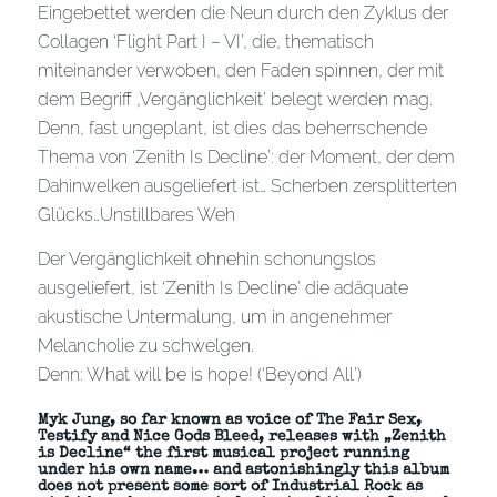
Eingebettet werden die Neun durch den Zyklus der
Collagen ‘Flight Part I – VI’, die, thematisch
miteinander verwoben, den Faden spinnen, der mit
dem Begriff ‚Vergänglichkeit’ belegt werden mag.
Denn, fast ungeplant, ist dies das beherrschende
Thema von ‘Zenith Is Decline’: der Moment, der dem
Dahinwelken ausgeliefert ist… Scherben zersplitterten
Glücks…Unstillbares Weh
Der Vergänglichkeit ohnehin schonungslos
ausgeliefert, ist ‘Zenith Is Decline’ die adäquate
akustische Untermalung, um in angenehmer
Melancholie zu schwelgen.
Denn: What will be is hope! (‘Beyond All’)
Myk Jung, so far known as voice of The Fair Sex,
Testify and Nice Gods Bleed, releases with „Zenith
is Decline“ the first musical project running
under his own name… and astonishingly this album
does not present some sort of Industrial Rock as